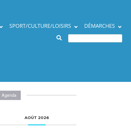
SPORT/CULTURE/LOISIRS
DÉMARCHES
Subventions et
ation de la commune
manifestations
Démarches en mairie
Agenda des Assos
Autres démarches
 municipaux
Annuaire des
associations
Agenda
AOÛT 2026