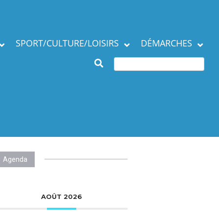
SPORT/CULTURE/LOISIRS
DÉMARCHES
Subventions et
ation de la commune
manifestations
Démarches en mairie
Agenda des Assos
Autres démarches
 municipaux
Annuaire des
associations
Agenda
AOÛT 2026