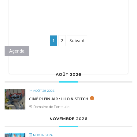
NAVIGATION
1
2
Suivant
DES
Agenda
ARTICLES
AOÛT 2026
AOÛT 28 2026
CINÉ PLEIN AIR : LILO & STITCH
Domaine de Pontaulic
NOVEMBRE 2026
NOV 07 2026