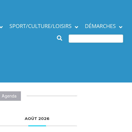
SPORT/CULTURE/LOISIRS
DÉMARCHES
Subventions et
ation de la commune
manifestations
Démarches en mairie
Agenda des Assos
Autres démarches
 municipaux
Annuaire des
associations
Agenda
AOÛT 2026