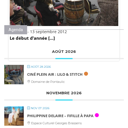
Agenda
Publié le - 13 septembre 2012
Le début d’année […]
AOÛT 2026
AOÛT 28 2026
CINÉ PLEIN AIR : LILO & STITCH
Domaine de Pontaulic
NOVEMBRE 2026
NOV 07 2026
PHILIPPINE DELAIRE – FIFILLE À PAPA
Espace Culturel Georges Brassens