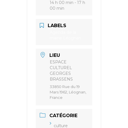
14 h 00 min - 17 h
00 min
LABELS
Agenda de la
mairie Léognan
LIEU
ESPACE
CULTUREL
GEORGES
BRASSENS
33850 Rue du 19
Mars 1962, Léognan,
France
CATÉGORIE
culture