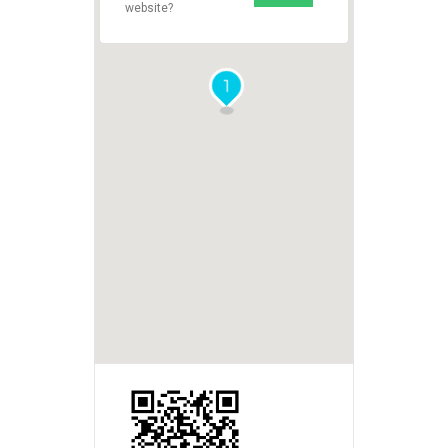
website?
1