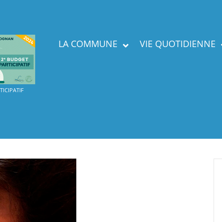
LA COMMUNE
VIE QUOTIDIENNE
Présent
ICIPATIF
Labels
Services