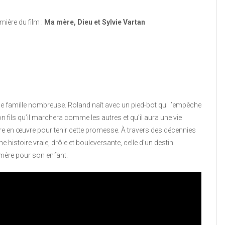
ière du film :
Ma mère, Dieu et Sylvie Vartan
ne famille nombreuse. Roland naît avec un pied-bot qui l’empêche
on fils qu’il marchera comme les autres et qu’il aura une vie
tre en œuvre pour tenir cette promesse. À travers des décennies
une histoire vraie, drôle et bouleversante, celle d’un destin
 mère pour son enfant.