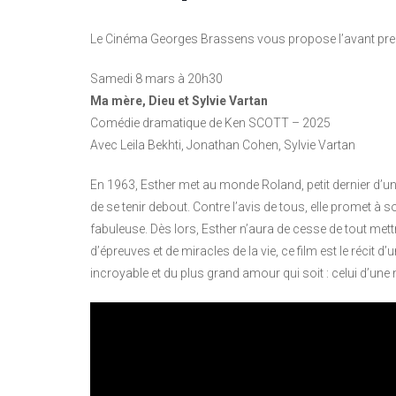
Le Cinéma Georges Brassens vous propose l’avant prem
Samedi 8 mars à 20h30
Ma mère, Dieu et Sylvie Vartan
Comédie dramatique de Ken SCOTT – 2025
Avec Leila Bekhti, Jonathan Cohen, Sylvie Vartan
En 1963, Esther met au monde Roland, petit dernier d’u
de se tenir debout. Contre l’avis de tous, elle promet à s
fabuleuse. Dès lors, Esther n’aura de cesse de tout met
d’épreuves et de miracles de la vie, ce film est le récit d’
incroyable et du plus grand amour qui soit : celui d’une