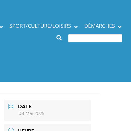
SPORT/CULTURE/LOISIRS
DÉMARCHES
Subventions et
ation de la commune
manifestations
Démarches en mairie
Agenda des Assos
Autres démarches
 municipaux
Annuaire des
associations
DATE
08 Mar 2025