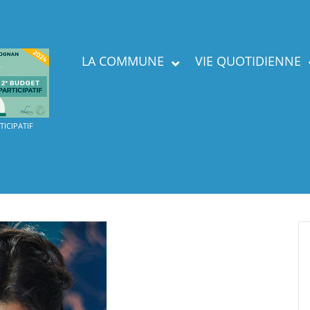
LA COMMUNE
VIE QUOTIDIENNE
Présent
ICIPATIF
Labels
Services