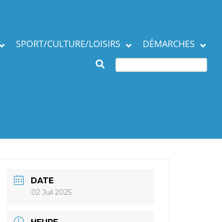
SPORT/CULTURE/LOISIRS
DÉMARCHES
Subventions et
ation de la commune
manifestations
Démarches en mairie
Agenda des Assos
Autres démarches
 municipaux
Annuaire des
associations
DATE
02 Juil 2025