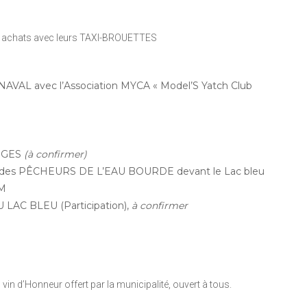
os achats avec leurs TAXI-BROUETTES
NAVAL avec l’Association MYCA « Model’S Yatch Club
RGES
(à confirmer)
e des PÊCHEURS DE L’EAU BOURDE devant le Lac bleu
UM
LAC BLEU (Participation),
à confirmer
vin d’Honneur offert par la municipalité, ouvert à tous.