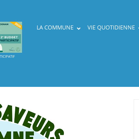
LA COMMUNE
VIE QUOTIDIENNE
Présent
ICIPATIF
Labels
Services