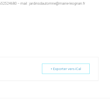
652524680 – mail : jardinsdautomne@mairie-leognan.fr
+ Exporter vers iCal