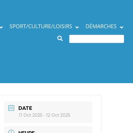
SPORT/CULTURE/LOISIRS
DÉMARCHES
Subventions et
ation de la commune
manifestations
Démarches en mairie
Agenda des Assos
Autres démarches
 municipaux
Annuaire des
associations
DATE
11 Oct 2025
- 12 Oct 2025