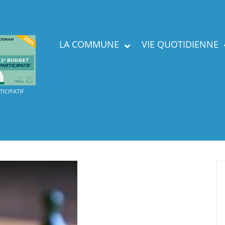
LA COMMUNE
VIE QUOTIDIENNE
Présent
ICIPATIF
Labels
Services