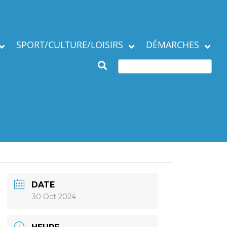
SPORT/CULTURE/LOISIRS
DÉMARCHES
Subventions et
ation de la commune
manifestations
Démarches en mairie
Agenda des Assos
Autres démarches
 municipaux
Annuaire des
associations
DATE
30 Oct 2024