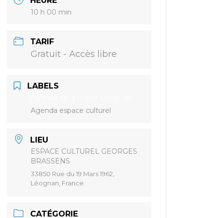
HEURE
10 h 00 min
TARIF
Gratuit - Accès libre
LABELS
Agenda de la mairie Léognan,
Agenda espace culturel
LIEU
ESPACE CULTUREL GEORGES
BRASSENS
33850 Rue du 19 Mars 1962,
Léognan, France
CATÉGORIE