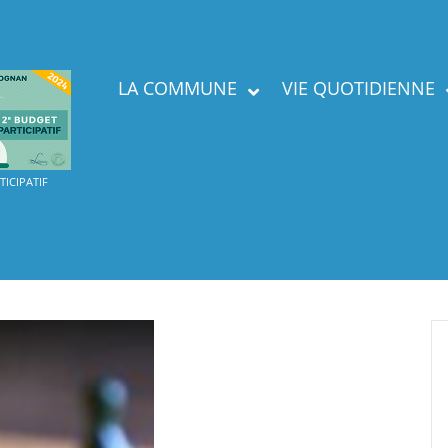
LA COMMUNE
VIE QUOTIDIENNE
Présent
ICIPATIF
Labels
Services