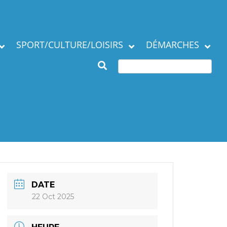
SPORT/CULTURE/LOISIRS
DÉMARCHES
Subventions et
ation de la commune
manifestations
Démarches en mairie
Agenda des Assos
Autres démarches
 municipaux
Annuaire des
associations
DATE
22 Oct 2025