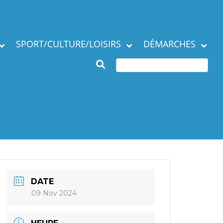
SPORT/CULTURE/LOISIRS
DÉMARCHES
Subventions et
ation de la commune
manifestations
Démarches en mairie
Agenda des Assos
Autres démarches
 municipaux
Annuaire des
associations
DATE
09 Nov 2024