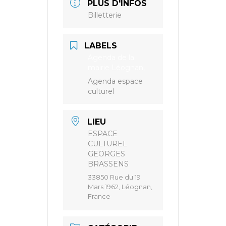
PLUS D'INFOS
Billetterie
LABELS
Agenda de la
mairie Léognan,
Agenda espace
culturel
LIEU
ESPACE
CULTUREL
GEORGES
BRASSENS
33850 Rue du 19
Mars 1962, Léognan,
France