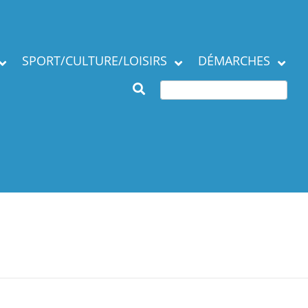
SPORT/CULTURE/LOISIRS
DÉMARCHES
Subventions et
ation de la commune
manifestations
Démarches en mairie
Agenda des Assos
Autres démarches
 municipaux
Annuaire des
associations