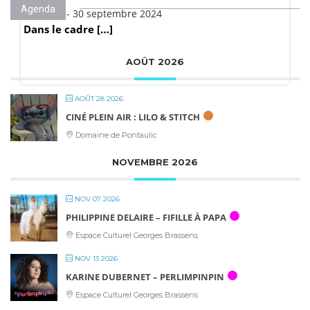
Agenda
Publié le - 30 septembre 2024
Dans le cadre […]
AOÛT 2026
AOÛT 28 2026
CINÉ PLEIN AIR : LILO & STITCH
Domaine de Pontaulic
NOVEMBRE 2026
NOV 07 2026
PHILIPPINE DELAIRE – FIFILLE À PAPA
Espace Culturel Georges Brassens
NOV 13 2026
KARINE DUBERNET – PERLIMPINPIN
Espace Culturel Georges Brassens