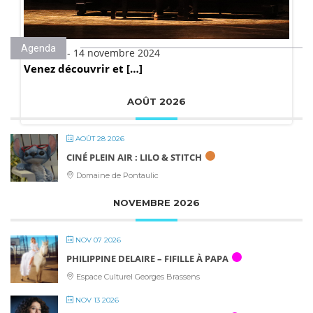
Agenda
Publié le - 14 novembre 2024
Venez découvrir et […]
AOÛT 2026
AOÛT 28 2026
CINÉ PLEIN AIR : LILO & STITCH
Domaine de Pontaulic
NOVEMBRE 2026
NOV 07 2026
PHILIPPINE DELAIRE – FIFILLE À PAPA
Espace Culturel Georges Brassens
NOV 13 2026