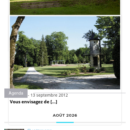
Publié le - 14 septembre 2012
A une quinzaine […]
Agenda
Publié le - 13 septembre 2012
Vous envisagez de […]
AOÛT 2026