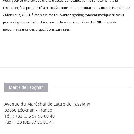
Vous pouvez exercer vos droits d’accès, de rectification, à l’effacement, à la
limitation, à la portabilité ainsi qu’à opposition en contactant Gironde Numérique
/ Monsieur JAFFEL à l’adresse mail suivante : rgpd@girondenumerique.fr. Vous
pouvez également introduire une réclamation auprès de la CNIL en cas de
méconnaissance des dispositions susvisées.
Mairie de Léognan
Avenue du Maréchal de Lattre de Tassigny
33850 Léognan - France
Tél. : +33 (0)5 57 96 00 40
Fax : +33 (0)5 57 96 00 41