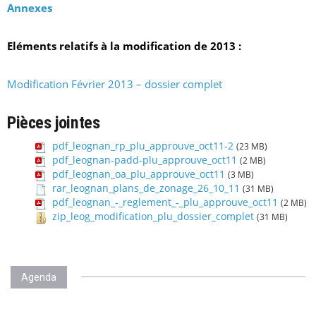
Annexes
Eléments relatifs à la modification de 2013 :
Modification Février 2013 – dossier complet
Pièces jointes
pdf_leognan_rp_plu_approuve_oct11-2
(23 MB)
pdf_leognan-padd-plu_approuve_oct11
(2 MB)
pdf_leognan_oa_plu_approuve_oct11
(3 MB)
rar_leognan_plans_de_zonage_26_10_11
(31 MB)
pdf_leognan_-_reglement_-_plu_approuve_oct11
(2 MB)
zip_leog_modification_plu_dossier_complet
(31 MB)
Agenda