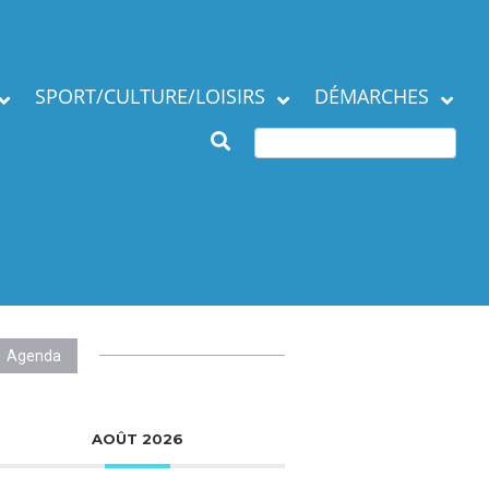
SPORT/CULTURE/LOISIRS
DÉMARCHES
Subventions et
ation de la commune
manifestations
Démarches en mairie
Agenda des Assos
Autres démarches
 municipaux
Annuaire des
associations
Agenda
AOÛT 2026