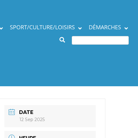
SPORT/CULTURE/LOISIRS
DÉMARCHES
Subventions et
ation de la commune
manifestations
Démarches en mairie
Agenda des Assos
Autres démarches
 municipaux
Annuaire des
associations
DATE
12 Sep 2025