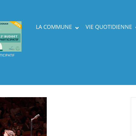
LA COMMUNE
VIE QUOTIDIENNE
Présent
ICIPATIF
Labels
Services